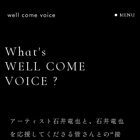
MENU
W
h
a
t
'
s
W
E
L
L
C
O
M
E
V
O
I
C
E
?
アーティスト石井竜也と、石井竜也
を応援してくださる皆さんとの“接