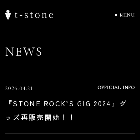
MENU
N
E
W
S
OFFICIAL INFO
2026.04.21
『STONE ROCK’S GIG 2024』グ
ッズ再販売開始！！