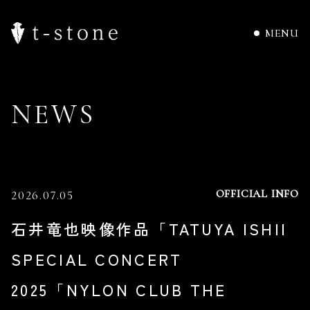
MENU
N
E
W
S
OFFICIAL INFO
2026.07.05
石井竜也映像作品「TATUYA ISHII
SPECIAL CONCERT
2025「NYLON CLUB THE