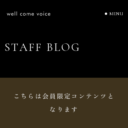
MENU
S
T
A
F
F
B
L
O
G
こちらは会員限定コンテンツと
なります